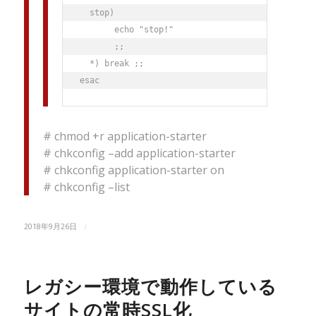
  stop)

       echo "stop!"

       ;;

  *) break ;;

# chmod +r application-starter
# chkconfig –add application-starter
# chkconfig application-starter on
# chkconfig –list
/
2018年9月26日
レガシー環境で動作している
サイトの常時SSL化