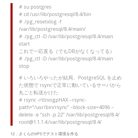
# su postgres
# cd /usr/lib/postgresql/8.4/bin
# ./pg_resetxlog -f
/var/lib/postgresql/8.4/main/
# ./pg_ctl -D /var/lib/postgresql/8.4/main
start
これで一応直る（でもDBがなくなってる）
# ./pg_ctl -D /var/lib/postgresql/8.4/main
stop
# いろいろやったが結局、PostgreSQL を止め
た状態で rsyncで正常に動いているサーバから
丸ごと転送かけた
# rsync -rtlzvogpHAX –rsync-
path=”/usr/bin/rsync” –block-size=4096 –
delete -e “ssh -p 22” /var/lib/postgresql/8.4/
root@1.1.1.4:/var/lib/postgresql/8.4/
12．さくらのVPSでテスト環境を作る