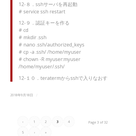
12-８．sshサーバを再起動
# service ssh restart
12-９．認証キーを作る
# cd
# mkdir .ssh
# nano .ssh/authorized_keys
# cp -a .ssh/ /home/myuser
# chown -R myuser:myuser
/home/myuser/.ssh/
12-１０．teratermからsshで入りなおす
/
2018年9月18日
‹
1
2
3
4
Page 3 of 32
5
›
»