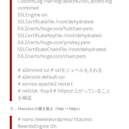
CustomLog /var/log/apache2/ssl_access.log
combined
SSLEngine on
SSLCertificateFile /root/dehydrated-
0.6.2/certs/hoge.com/fullchain.pem
SSLCertificateKeyFile /root/dehydrated-
0.6.2/certs/hoge.com/privkey.pem
SSLCertificateChainFile /root/dehydrated-
0.6.2/certs/hoge.com/chain.pem
# a2enmod ssl # sslモジュールを入れる
# a2ensite default-ssl
# service apache2 restart
# netstat -ltup4 # httpsが上がっていること
を確認
５．.htaccess の書き換え（http ⇒ https）
# nano /www/wordpress/.htaccess
RewriteEngine On