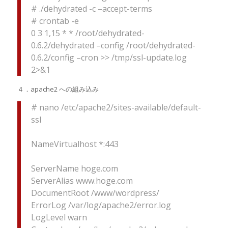
# ./dehydrated -c –accept-terms
# crontab -e
0 3 1,15 * * /root/dehydrated-
0.6.2/dehydrated –config /root/dehydrated-
0.6.2/config –cron >> /tmp/ssl-update.log
2>&1
４．apache2 への組み込み
# nano /etc/apache2/sites-available/default-
ssl
NameVirtualhost *:443
ServerName hoge.com
ServerAlias www.hoge.com
DocumentRoot /www/wordpress/
ErrorLog /var/log/apache2/error.log
LogLevel warn