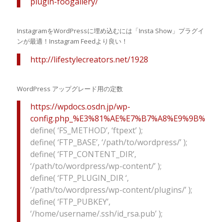
plugin-foogallery/
InstagramをWordPressに埋め込むには「Insta Show」プラグイ
ンが最適！Instagram Feedより良い！
http://lifestylecreators.net/1928
WordPress アップグレード用の定数
https://wpdocs.osdn.jp/wp-
config.php_%E3%81%AE%E7%B7%A8%E9%9B%86
define( ‘FS_METHOD’, ‘ftpext’ );
define( ‘FTP_BASE’, ‘/path/to/wordpress/’ );
define( ‘FTP_CONTENT_DIR’,
‘/path/to/wordpress/wp-content/’ );
define( ‘FTP_PLUGIN_DIR ‘,
‘/path/to/wordpress/wp-content/plugins/’ );
define( ‘FTP_PUBKEY’,
‘/home/username/.ssh/id_rsa.pub’ );