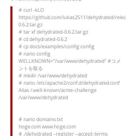
# curl -kLO
https://github.com/lukas2511/dehydrated/releases
0.6.2.tar.gz
# tar xf dehydrated-0.6.2.tar.gz
# cd dehydrated-0.6.2
# cp docs/examples/config config
# nano config
WELLKNOWN=”/var/www/dehydrated” #コメ
ントを取る
# mkdir /var/www/dehydrated
# nano /etc/apache2/conf.d/dehydrated.conf
Alias /.well-known/acme-challenge
/var/www/dehydrated
# nano domains.txt
hoge.com www.hoge.com
# ./dehydrated –register –accept-terms