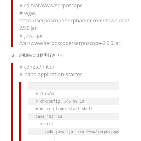
# cd /var/www/serposcope
# wget
https://serposcope.serphacker.com/download/2.9.0
2.9.0.jar
# java -jar
/var/www/serposcope/serposcope-2.9.0.jar
８．起動時に自動実行させる
# cd /etc/init.d/
# nano application-starter
#!/bin/sh

# chkconfig: 345 99 10

# description: start shell

case "$1" in

  start)

    sudo java -jar /var/www/serposcope/serposcop
       ;;
