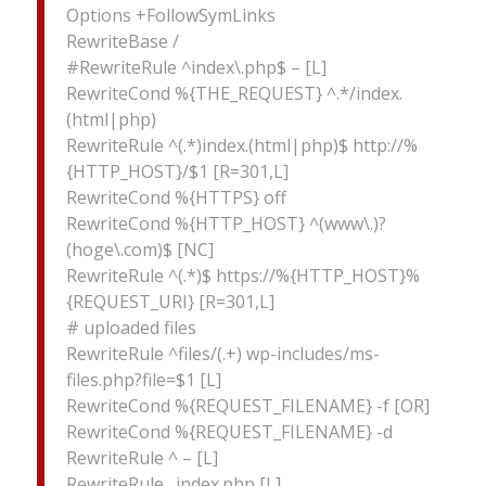
Options +FollowSymLinks
RewriteBase /
#RewriteRule ^index\.php$ – [L]
RewriteCond %{THE_REQUEST} ^.*/index.
(html|php)
RewriteRule ^(.*)index.(html|php)$ http://%
{HTTP_HOST}/$1 [R=301,L]
RewriteCond %{HTTPS} off
RewriteCond %{HTTP_HOST} ^(www\.)?
(hoge\.com)$ [NC]
RewriteRule ^(.*)$ https://%{HTTP_HOST}%
{REQUEST_URI} [R=301,L]
# uploaded files
RewriteRule ^files/(.+) wp-includes/ms-
files.php?file=$1 [L]
RewriteCond %{REQUEST_FILENAME} -f [OR]
RewriteCond %{REQUEST_FILENAME} -d
RewriteRule ^ – [L]
RewriteRule . index.php [L]