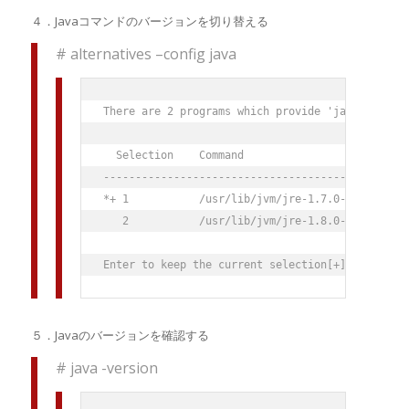
４．Javaコマンドのバージョンを切り替える
# alternatives –config java
There are 2 programs which provide 'java'.

  Selection    Command

-----------------------------------------------

*+ 1           /usr/lib/jvm/jre-1.7.0-openjdk.x8
   2           /usr/lib/jvm/jre-1.8.0-openjdk.x8
５．Javaのバージョンを確認する
# java -version