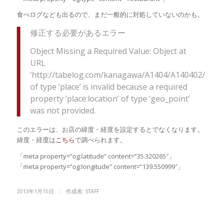
食べログなども出るので、まだ一般的に対処していないのかも。
修正する必要があるエラー
Object Missing a Required Value: Object at
URL
‘http://tabelog.com/kanagawa/A1404/A140402/1400
of type ‘place’ is invalid because a required
property ‘place:location’ of type ‘geo_point’
was not provided.
このエラーは、お店の緯度・経度を設定するとでなくなります。
緯度・経度は
こちら
で調べられます。
「meta property=”og:latitude” content=”35.320265″」
「meta property=”og:longitude” content=”139.550999″」
/
2013年1月15日
作成者:
STAFF