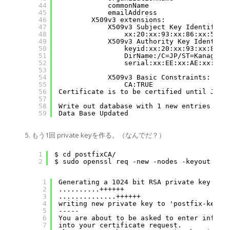
44
commonName                = M
45
emailAddress              = m
46
X509v3 extensions:
47
X509v3 Subject Key Identifier
48
xx:20:xx:93:xx:86:xx:55:x
49
X509v3 Authority Key Identifi
50
keyid:xx:20:xx:93:xx:86:x
51
DirName:/C=JP/ST=Kanagawa
52
serial:xx:EE:xx:AE:xx:F8:
53
54
X509v3 Basic Constraints:
55
CA:TRUE
56
Certificate is to be certified until Jul 
57
58
Write out database with 1 new entries
59
Data Base Updated
もう1回 private keyを作る。（なんでだ？）
1
$ cd postfixCA/
2
$ sudo openssl req -new -nodes -keyout pos
1
Generating a 1024 bit RSA private key
2
..........++++++
3
..............++++++
4
writing new private key to 'postfix-key.p
5
-----
6
You are about to be asked to enter inform
7
into your certificate request.