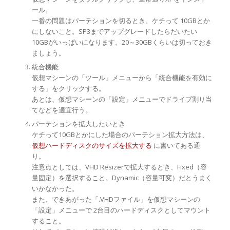
ール。
一番の問題はパーテションを切るとき、ケチって 10GBとか
にしないこと。SP3までアップグレードしたらだいたい
10GBがいっぱいになります。20～30GBくらいは切っておき
ましょう。
統合機能
仮想マシーンの「ツール」メニューから「統合機能を有効に
する」をクリックする。
あとは、仮想マシーンの「設定」メニューでドライブ割り当
てなどを適宜行う。
パーテションを拡大したいとき
ケチって10GBとかにした場合のパーテション拡大方法は、
仮想ハードディスクのサイズを拡大する
に書いてある通
り。
注意点としては、VHD Resizerで拡大するとき、Fixed（容
量固定）を選択すること。Dynamic（容量可変）だとうまく
いかなかった。
また、できあがった「.VHDファイル」を仮想マシーンの
「設定」メニューで 2台目のハードディスクとしてマウント
すること。