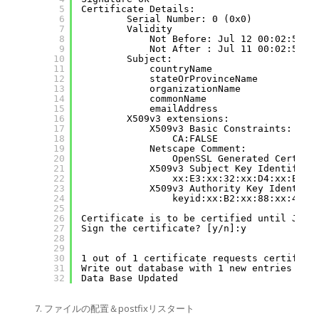
5
Certificate Details:
6
Serial Number: 0 (0x0)
7
Validity
8
Not Before: Jul 12 00:02:50 2
9
Not After : Jul 11 00:02:50 2
10
Subject:
11
countryName               = J
12
stateOrProvinceName       = K
13
organizationName          = S
14
commonName                = M
15
emailAddress              = m
16
X509v3 extensions:
17
X509v3 Basic Constraints:
18
CA:FALSE
19
Netscape Comment:
20
OpenSSL Generated Certifi
21
X509v3 Subject Key Identifier
22
xx:E3:xx:32:xx:D4:xx:EF:x
23
X509v3 Authority Key Identifi
24
keyid:xx:B2:xx:88:xx:4E:x
25
26
Certificate is to be certified until Jul 
27
Sign the certificate? [y/n]:y
28
29
30
1 out of 1 certificate requests certified
31
Write out database with 1 new entries
32
Data Base Updated
ファイルの配置＆postfixリスタート