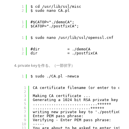
1
$ cd /usr/lib/ssl/misc
2
$ sudo nano CA.pl
1
#$CATOP="./demoCA";
2
$CATOP="./postfixCA";
1
$ sudo nano /usr/lib/ssl/openssl.cnf
1
#dir            = ./demoCA              # 
2
dir             = ./postfixCA           # 
private keyを作る。（一部伏字）
1
$ sudo ./CA.pl -newca
1
CA certificate filename (or enter to cre
2
3
Making CA certificate ...
4
Generating a 1024 bit RSA private key
5
............................++++++
6
.........................++++++
7
writing new private key to './postfixCA/p
8
Enter PEM pass phrase:               
9
Verifying - Enter PEM pass phrase:   
10
-----
11
You are about to be asked to enter inform