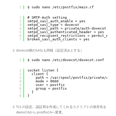
1
$ sudo nano /etc/postfix/main.cf
1
# SMTP-Auth setting
2
smtpd_sasl_auth_enable = yes
3
smtpd_sasl_type = dovecot
4
smtpd_sasl_path = private/auth-dovecot
5
smtpd_sasl_authenticated_header = yes
6
smtpd_recipient_restrictions = permit_myne
7
broken_sasl_auth_clients = yes
dovecot側のSASLも同様（設定済みとする）
1
$ sudo nano /etc/dovecot/dovecot.conf
1
socket listen {
2
client {
3
path = /var/spool/postfix/private/auth
4
mode = 0660
5
user = postfix
6
group = postfix
7
}
8
}
TLS の設定。認証局を作成してくれるスクリプトの保存先を
demoCAから postfixCAへ変更。