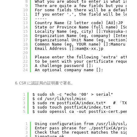
8
What you are about to enter is what is ca
9
There are quite a few fields but you can 
10
For some fields there will be a default v
11
If you enter '.', the field will be left 
12
-----
13
Country Name (2 letter code) [AU]:JP
14
State or Province Name (full name) [Some-
15
Locality Name (eg, city) []:Yokosuka-shi
16
Organization Name (eg, company) [Internet
17
Organizational Unit Name (eg, section) []
18
Common Name (eg, YOUR name) []:Mamoru Sat
19
Email Address []:mam@x-xx.jp
20
21
Please enter the following 'extra' attrib
22
to be sent with your certificate request
23
A challenge password []:
24
An optional company name []:
CSR に認証局の証明書で署名。
1
$ sudo sh -c "echo '00' > serial"
2
$ cd /usr/lib/ssl/misc
3
$ sudo rm postfixCA/index.txt*   # 「TXT_
4
$ sudo touch postfixCA/index.txt
5
$ sudo openssl ca -out postfix-cert.pem -i
1
Using configuration from /usr/lib/ssl/ope
2
Enter pass phrase for ./postfixCA/priv
3
Check that the request matches the signat
4
Signature ok