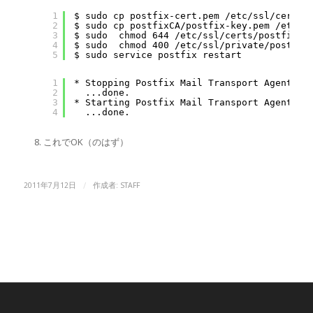
1
$ sudo cp postfix-cert.pem /etc/ssl/certs/
2
$ sudo cp postfixCA/postfix-key.pem /etc/s
3
$ sudo  chmod 644 /etc/ssl/certs/postfix-c
4
$ sudo  chmod 400 /etc/ssl/private/postfix
5
$ sudo service postfix restart
1
* Stopping Postfix Mail Transport Agent po
2
...done.
3
* Starting Postfix Mail Transport Agent po
4
...done.
これでOK（のはず）
/
2011年7月12日
作成者:
STAFF