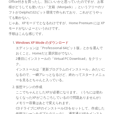
Office付きを買ったし、別にいいかと思っていたのですが、お客
様がどうしても使いたい「文籍（MonJack）」というフリーのソ
フトが Delphiの32ビット環境で作られており、これがどうやっ
ても動かない。
じゃあ、XPモードでとなるわけですが、Home Premium には XP
モードがないよーというわけです。
手順はこんな感じです。
Windows XP Mode のダウンロード
エディションは「Professional 64ビット版」とかを選んで
おくこと。Homeだと選択肢がでない。
2番目にインストールの「Virtual PC Download」をクリッ
ク。
インストールは「更新プログラムのインストール」みたいに
なるので、一瞬アレっとなるけど、終わってスタートメニュ
ーを見るとちゃんと入っている。
仮想マシンの作成
ここでちゃんとしたXPが必要になります。（うちには使わ
なくなったXPがごろごろしているので問題ありませんが）
メモリー容量はあとで変えられます。
CDドライブにXPのインストールCDをセットして、作成した
仮想マシーンをダブルクリックし、通常通りXPをインスト