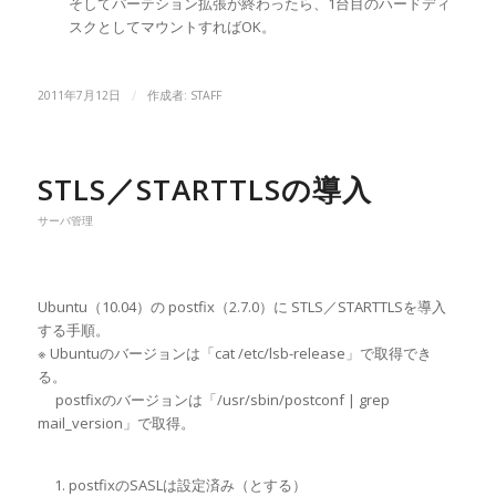
そしてパーテション拡張が終わったら、1台目のハードディ
スクとしてマウントすればOK。
/
2011年7月12日
作成者:
STAFF
STLS／STARTTLSの導入
サーバ管理
Ubuntu（10.04）の postfix（2.7.0）に STLS／STARTTLSを導入
する手順。
※ Ubuntuのバージョンは「cat /etc/lsb-release」で取得でき
る。
postfixのバージョンは「/usr/sbin/postconf | grep
mail_version」で取得。
postfixのSASLは設定済み（とする）