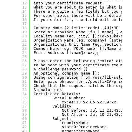
12
into your certificate request.
13
What you are about to enter is what is ca
14
There are quite a few fields but you can 
15
For some fields there will be a default v
16
If you enter '.', the field will be left 
17
-----
18
Country Name (2 letter code) [AU]:JP
19
State or Province Name (full name) [Some-
20
Locality Name (eg, city) []:Yokosuka-shi
21
Organization Name (eg, company) [Internet
22
Organizational Unit Name (eg, section) []
23
Common Name (eg, YOUR name) []:Mamoru Sat
24
Email Address []:mam@x-xx.jp
25
26
Please enter the following 'extra' attrib
27
to be sent with your certificate request
28
A challenge password []:              
29
An optional company name []:
30
Using configuration from /usr/lib/ssl/ope
31
Enter pass phrase for ./postfixCA/priv
32
Check that the request matches the signat
33
Signature ok
34
Certificate Details:
35
Serial Number:
36
xx:ee:33:xx:6b:xx:59:xx
37
Validity
38
Not Before: Jul 11 21:43:17 2
39
Not After : Jul 10 21:43:17 2
40
Subject:
41
countryName               = J
42
stateOrProvinceName       = K
43
organizationName          = S