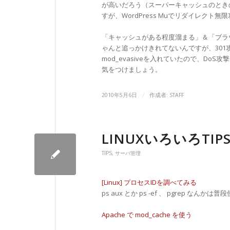
が高いだろう（スーパーキャッシュのときのよ
すが、WordPress Muでリダイレクト無限
「キャッシュがある程度溜まる」＆「ブラウ
ゃんと追っかけきれてないんですが、301
mod_evasiveを入れていたので、DoS攻
気をつけましょう。
/
2010年5月6日
作成者:
STAFF
LINUXいろいろTIP
TIPS
,
サーバ管理
[Linux] プロセスIDを調べてみる
ps aux とか ps -ef 、 pgrep 
Apache で mod_cache を使う