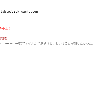
ilable/disk_cache.conf
込み中止！
設定管理
2/mods-enabledにファイルが作成される、ということが知りたかった。