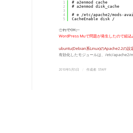
1
# a2enmod cache
2
# a2enmod disk_cache
3
4
# e /etc/apache2/mods-ava
5
CacheEnable disk /
これでOK。
WordPress Muで問題が発生したので組
ubuntu(Debian系Linux)のApache2.2の
有効化したモジュールは、/etc/apache
/
2010年5月5日
作成者:
STAFF