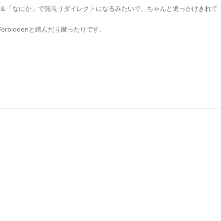
態」＆「なにか」で無現リダイレクトになるみたいで、ちゃんと追っかけきれて
Forbiddenと踏んだり蹴ったりです。