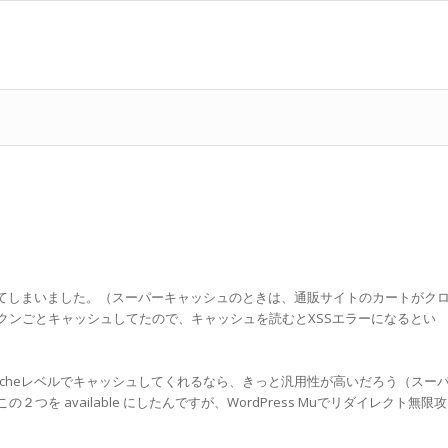
たやってしまいました。（スーパーキャッシュのときは、通販サイトのカートがク
クンごとキャッシュしてたので、キャッシュを読むとXSSエラーになるとい
あって、Apacheレベルでキャッシュしてくれるなら、きっと汎用性が高いだろう（スー
 available にしたんですが、WordPress Muでリダイレクト無限攻