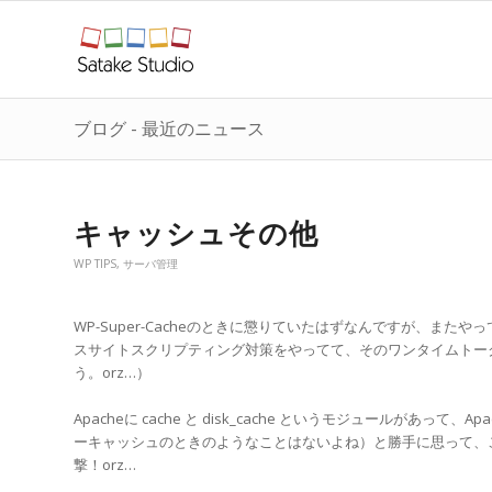
ブログ - 最近のニュース
キャッシュその他
WP TIPS
,
サーバ管理
WP-Super-Cacheのときに懲りていたはずなんですが、ま
スサイトスクリプティング対策をやってて、そのワンタイムトー
う。orz…）
Apacheに cache と disk_cache というモジュールが
ーキャッシュのときのようなことはないよね）と勝手に思って、この２つを
撃！orz…