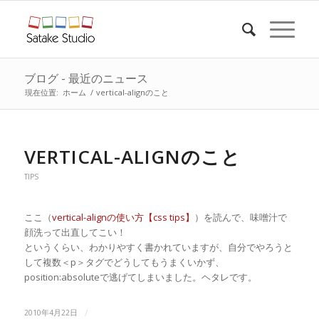
ブログ - 最近のニュース
現在位置:
ホーム
/
vertical-alignのこと
VERTICAL-ALIGNのこと
TIPS
ここ（
vertical-alignの使い方【css tips】
）を読んで、味噌汁で
顔洗って出直してこい！
というくらい、わかりやすく書かれていますが、自分でやろうと
して複数＜p＞タグでどうしてもうまくいかず、
position:absoluteで逃げてしまいました。ヘタレです。
/
2010年4月22日