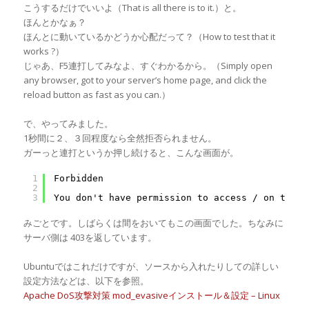
こうするだけでいいよ（That is all there is to it.）と。
ほんとかなぁ？
ほんとに動いているかどうか心配だって？（How to test that it
works ?）
じゃあ、F5連打してみなよ、すぐわかるから。（Simply open
any browser, got to your server’s home page, and click the
reload button as fast as you can.）
で、やってみました。
1秒間に２、３回程度なら全然拒否られません。
ガーっと連打というか押し続けると、こんな画面が。
1
Forbidden
2
3
You don't have permission to access / on this 
みごとです。しばらくは間をおいてもこの画面でした。ちなみに
サーバ側は 403を返しています。
Ubuntuではこれだけですが、ソースから入れたりしての詳しい
設定方法などは、以下を参照。
Apache DoS攻撃対策 mod_evasiveインストール＆設定 – Linux