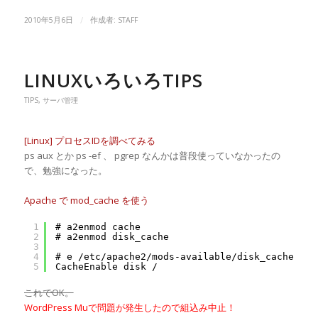
/
2010年5月6日
作成者:
STAFF
LINUXいろいろTIPS
TIPS
,
サーバ管理
[Linux] プロセスIDを調べてみる
ps aux とか ps -ef 、 pgrep なんかは普段使っていなかったの
で、勉強になった。
Apache で mod_cache を使う
1
# a2enmod cache
2
# a2enmod disk_cache
3
4
# e /etc/apache2/mods-available/disk_cache.con
5
CacheEnable disk /
これでOK。
WordPress Muで問題が発生したので組込み中止！