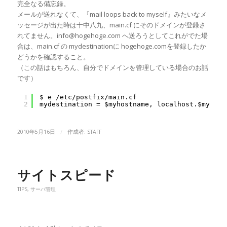
完全なる備忘録。
メールが送れなくて、『mail loops back to myself』みたいなメ
ッセージが出た時は十中八九、main.cf にそのドメインが登録さ
れてません。info@hogehoge.com へ送ろうとしてこれがでた場
合は、main.cf の mydestinationに hogehoge.comを登録したか
どうかを確認すること。
（この話はもちろん、自分でドメインを管理している場合のお話
です）
1
$ e 
/etc/postfix/main
.cf
2
mydestination = $myhostname, localhost.$myorig
/
2010年5月16日
作成者:
STAFF
サイトスピード
TIPS
,
サーバ管理