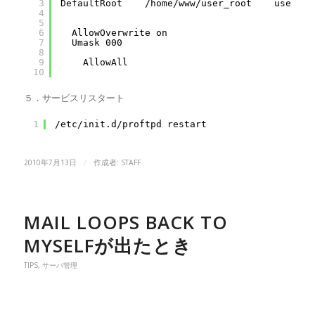
3
DefaultRoot    /home/www/user_root    user_na
4
5
6
AllowOverwrite on
7
Umask 000
8
9
AllowAll
10
５．サービスリスタート
1
/etc/init.d/proftpd restart
/
2010年7月13日
作成者:
STAFF
MAIL LOOPS BACK TO
MYSELFが出たとき
TIPS
,
サーバ管理