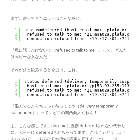
まず、戻ってきたエラーはこんな感じ。
1
status=deferred (host email.mail.plala.or.jp[5
2
refused to talk to me: 421 msa02a.plala.or.jp
3
connection refused from [x19.x17.x01.x74])
『私に話しかけないで（refused to talk to me）』って、どんだ
け高ビーな女なんだ！
それがひと段落すると今度は、これ。
1
status=deferred (delivery temporarily suspende
2
host email.mail.plala.or.jp[58.93.255.113]
3
refused to talk to me: 421 msa02a.plala.or.jp
4
connection refused from [x19.x17.x01.x74])
『混んでるからちょっと待っててや（delivery temporarily
suspended）』って、どこの関西商人やねん！
ま、こんな感じです。docomoに直接 deferredされない代わり
に、ぷららに deferredされちゃってます。これじゃどうしよう
もないので、こちらの Postfixの設定を変えることにします。