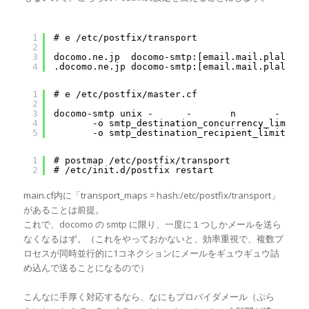
1
# e /etc/postfix/transport
2
3
docomo.ne.jp  docomo-smtp:[email.mail.plala.or
4
.docomo.ne.jp docomo-smtp:[email.mail.plala.or
1
# e /etc/postfix/master.cf
2
3
docomo-smtp unix -      -       n       -     
4
-o smtp_destination_concurrency_limit=1
5
-o smtp_destination_recipient_limit=1
1
# postmap /etc/postfix/transport
2
# /etc/init.d/postfix restart
main.cf内に「transport_maps = hash:/etc/postfix/transport」
があることは前提。
これで、docomo の smtp に限り、一度に１つしかメールを送ら
なくなるはず。（これをやっておかないと、効率重視で、複数プ
ロセスが同時並行的に1コネクションにメールをギュウギュウ詰
め込んで送ることになるので）
こんなに手厚く対応するなら、なにもプロバイダメール（ぷら