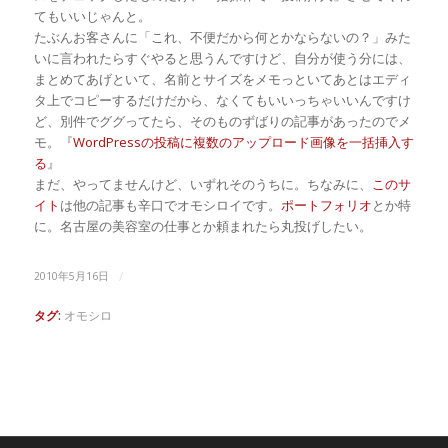
てもいいじゃんと。
たぶんお客さんに「これ、不便だから何とかならないの？」みた
いに言われたらすぐやると思うんですけど、自分が使う分には、
まとめてあげといて、名前とサイズをメモっといてあとはエディ
タ上でコピーするだけだから、なくてもいいっちゃいいんですけ
ど、別件でググってたら、そのものずばりの記事があったのでメ
モ。『
WordPressの投稿に複数のアップロード画像を一括挿入す
る
』
まだ、やってませんけど、いずれそのうちに。ちなみに、
このサ
イト
は他の記事も辛口でオモシロイです。
ポートフォリオ
とか特
に。名古屋の美容室の仕事とか頼まれたら丸投げしたい。
/
2010年5月16日
タグ:
オモシロ