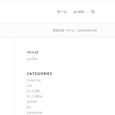
ホーム
profile
現在位置:
ホーム
/
jCarousel Lite
ページ
profile
CATEGORIES
Color me
css
EC-CUBE
EC-CUBE4
Enfold
Etc
Facebook