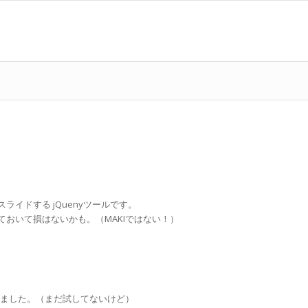
イドする jQuenyツールです。
おいて損はないかも。（MAKIではない！）
ました。（まだ試してないけど）