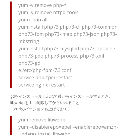
yum -y remove php-*
yum -y remove httpd-tools
yum clean all
yum install php73 php73-cli php73-common
php73-fpm php73-imap php73-json php73-
mbstring
yum install php73-mysqlnd php73-opcache
php73-pdo php73-process php73-xml
php73-gd
e /etc/php-fpm-7.3.conf
service php-fpm restart
service nginx restart
gdをインストールし忘れて後からインストールするとき、
libwebpを１回削除してからいれること
（curlのバージョンも上げておく）
yum remove libwebp
yum –disablerepo=epel –enablerepo=amzn-
updates install libwebp